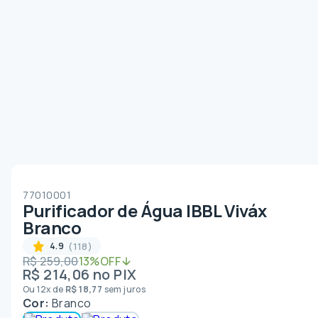
77010001
Purificador de Água IBBL Viváx
Branco
(118)
4.9
R$
259
,
00
13%
OFF
R$
214
,
06
no PIX
Ou
12
x de
R$
18
,
77
sem juros
Cor:
Branco