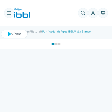
Frete grátis acima de R$799 para Sudeste
Purificadores
Natural
Purificador de Água IBBL Viváx Branco
Vídeo