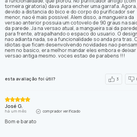
a funcionalidade, que piorou. No purificador antigo (com
torneira giratoria) dava para encher uma garrafa. Agora
devido a distancia do bico e do corpo do purificador ser
menor, nao é mais possivel. Alem disso, a mangueira da
versao anterior possuia um cotovelo de 90 graus na sai
da parede. Ja na versao atual, a mangueira sai da pared
para frente, atrapalhando o espaco do usuario. O desig
nao adianta nada, se a funcionalidade so anda pra tras. 
idiotas que ficam desenvolvendo novidades nao pensa
nem no basico, era melhor mandar eles embora e deixar
versao antiga mesmo. voces estao de parabens !!!
esta avaliação foi útil?
3
José G.
há um mês
comprador verificado
Bom e barato