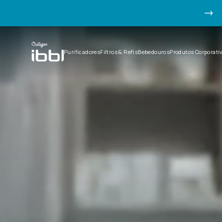
Purificadores
Filtros & Refis
Bebedouros
Produtos Corporati
TERMOS MAIS BUSCADOS
1
º
speciale
2
º
viváx
3
º
filtro
4
º
du
5
º
fr600