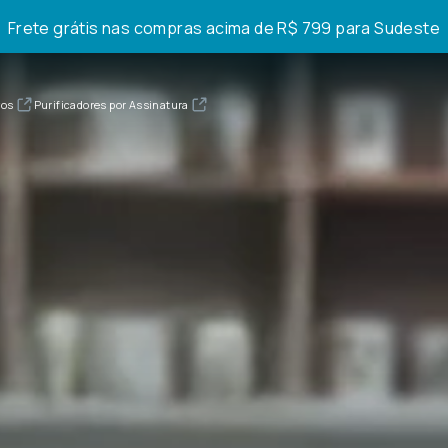
Frete grátis nas compras acima de R$ 799 para Sudeste
vos
Purificadores por Assinatura
e