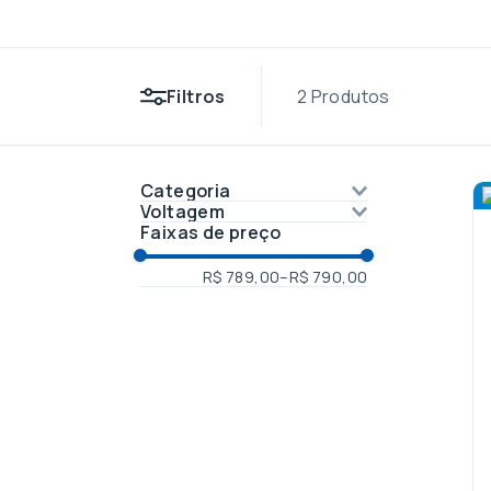
Filtros
2
Produtos
Categoria
Voltagem
Compacto/Mesa
Faixas de preço
110v
220v
R$ 789,00
–
R$ 790,00